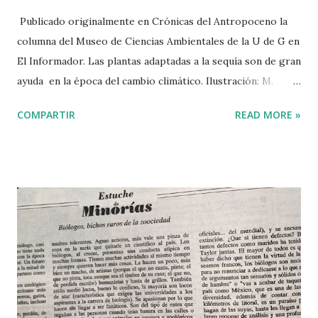
Publicado originalmente en Crónicas del Antropoceno la
columna del Museo de Ciencias Ambientales de la U de G en
El Informador. Las plantas adaptadas a la sequía son de gran
ayuda en la época del cambio climático. Ilustración: M.
Vinagrillo La época de calor que este año ha sido
COMPARTIR
READ MORE »
particularmente severa no sólo invita a irse los fines de
semana a Villa Corona o a San Juan Cosalá. También es la
época en la que el pitayo (el cactus llamado Stenocereus
queretaroensis por los botánicos) nos ofrece sus frutas
deliciosas de tonos brillantes y atractivos de rojo, violeta,
rosa mexicano y amarillo. Además de endulzarnos la
primavera, la temporada de pitayas brinda oportunidades
para reflexionar sobre el origen de los alimentos y nuestra
relación con la naturaleza. Por ejemplo, ¿te has preguntado
de dónde traen las verduras y frutas que compras en el