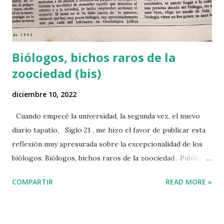
tianguis o el supermercado y cuál es el impacto ambiental
de su producción? El desmonte para establecer parcelas
de cultivo,...
Biólogos, bichos raros de la
zoociedad (bis)
diciembre 10, 2022
Cuando empecé la universidad, la segunda vez, el nuevo
diario tapatío, Siglo 21 , me hizo el favor de publicar esta
reflexión muy apresurada sobre la excepcionalidad de los
biólogos: Biólogos, bichos raros de la zoociedad . Publicado
originalmente en Siglo 21 el 10 de diciembre de 1992. Al
COMPARTIR
READ MORE »
autor le faltaba aprender a usar las comas y experiencia en
el tema. Treinta años después ya tengo una idea más o
menos clara sobre lo que es la biología. Según. Todavía es