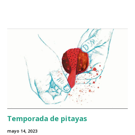
fama. Por su parte, en las películas, la vegetación también
se utiliza como telón, cuyas capas son retiradas a
machetazos para revelar nuevos elementos cruciales de la
trama. Lo más frecuente es que las plantas sean reducidas a
ser escenografía. Vienen a la mente, por ejemplo, esos
paisajes de nopales y magueyes de las películas mexicanas
con temática rural producidas a mediados del siglo XX.
Pero la presencia de estas plantas no se limita al cine
nacional, también aparecen en filmes situados en la región
mediterránea de Europa y África: desde Il gattopardo (1963)
hasta Le grand bleu (1988), Faraway (2023) y la segunda
temporada de la serie The White Lotus (2022). ​ El nopal
resultó ser engañosamente univ...
Temporada de pitayas
mayo 14, 2023