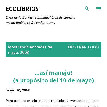
Ir al contenido principal
ECOLIBRIOS
Erick de la Barrera's bilingual blog de ciencia,
medio ambiente & random rants
E
Mostrando entradas de
MOSTRAR TODO
n
mayo, 2008
t
r
a
...así manejo!
d
(a propósito del 10 de mayo)
a
s
mayo 10, 2008
Para quienes crecimos en otros lados y eventualmente nos