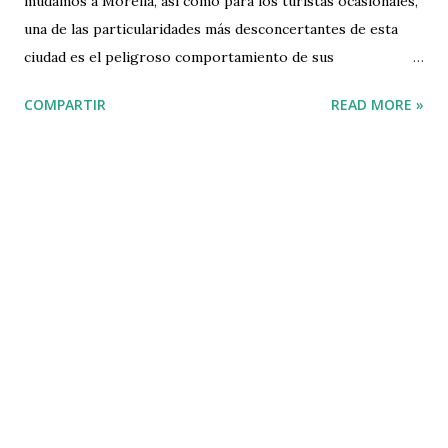
mudamos a Morelia, así como para los turistas ocasionales,
una de las particularidades más desconcertantes de esta
ciudad es el peligroso comportamiento de sus
automovilistas. Al consultar con varios amigos morelianos
COMPARTIR
READ MORE »
sobre el tema, la respuesta es de consenso en el sentido de
que “no somos nosotros, sino todos esos chilangos que
ahora circulan en nuestras calles”. Siendo originario de una
tercera ciudad puedo asegurar con toda certeza y
objetividad que la situación vial de nuestra ciudad no es el
resultado de los inmigrantes de la capital del país. Por
alguna razón, aquí, como en ningún otro lugar, se maneja
con harta agresión e imprudencia y con un alarmante
desdén por la ley y el reglamento de tránsito. Aunque
cuando ves patrullas con los focos fundidos o carros que
ostentan charolas gubernamentales pero que siguen con
sus placas viejas, las expectativas de que los civiles se