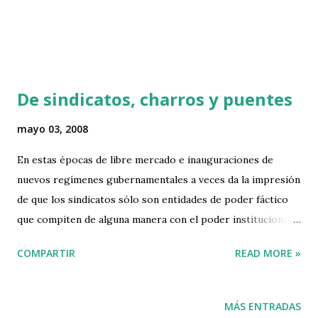
comporten de acuerdo a la norma disminuyen drástica...
De sindicatos, charros y puentes
mayo 03, 2008
En estas épocas de libre mercado e inauguraciones de
nuevos regímenes gubernamentales a veces da la impresión
de que los sindicatos sólo son entidades de poder fáctico
que compiten de alguna manera con el poder institucional.
No siempre queda claro cuál es el beneficio para la mayoría
COMPARTIR
READ MORE »
de los agremiados de pertenecer a dichas organizaciones
laborales. Dos ejemplos que fomentan nuestra percepción
son la huelga del sindicato de la Nicolaíta que por suerte se
MÁS ENTRADAS