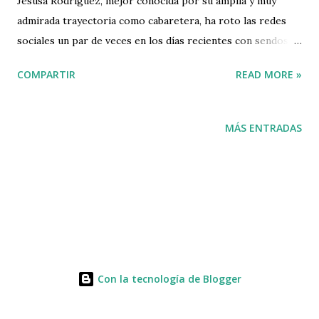
Jesusa Rodríguez, mejor conocida por su amplia y muy
admirada trayectoria como cabaretera, ha roto las redes
sociales un par de veces en los días recientes con sendos
videos pontificando sobre la maldad que implica comer
COMPARTIR
READ MORE »
animales. En el primer video denunció la explotación del
que son objeto las hembras de una lista de animales con
interés económico, y las equiparó con las mujeres, en el
MÁS ENTRADAS
marco del 8 de marzo que se conmemora el Día
Internacional de la Mujer. Pero solo se refirió a las
mamíferas, ni aves ni pescadas ni atrópodas le merecieron
consideración. El otro video fue publicado el 14 de marzo,
fecha en la que, inició la conquista de México a través de la
abolición de la dieta mexicana y la imposición del cerdo,
animal diagnóstico de la comida católica de España, según la
Con la tecnología de Blogger
senadora. Básicamente dio a entender que quienes
disfrutamos los tacos de carnitas somos traidores a la