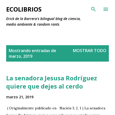
Ir al contenido principal
ECOLIBRIOS
Erick de la Barrera's bilingual blog de ciencia,
medio ambiente & random rants
E
Mostrando entradas de
MOSTRAR TODO
n
marzo, 2019
t
r
a
La senadora Jesusa Rodríguez
d
quiere que dejes al cerdo
a
s
marzo 21, 2019
( Originalmente publicado en Nación 3, 2, 1 ) La senadora