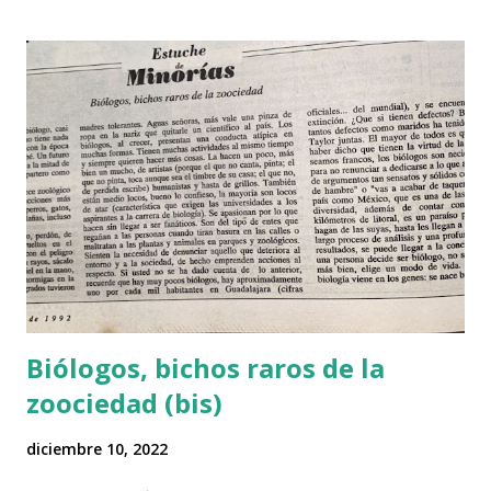
queretaroensis por los botánicos) nos ofrece sus frutas
deliciosas de tonos brillantes y atractivos de rojo, violeta,
rosa mexicano y amarillo. Además de endulzarnos la
primavera, la temporada de pitayas brinda oportunidades
para reflexionar sobre el origen de los alimentos y nuestra
relación con la naturaleza. Por ejemplo, ¿te has preguntado
de dónde traen las verduras y frutas que compras en el
tianguis o el supermercado y cuál es el impacto ambiental
de su producción? El desmonte para establecer parcelas
de cultivo,...
Biólogos, bichos raros de la
zoociedad (bis)
diciembre 10, 2022