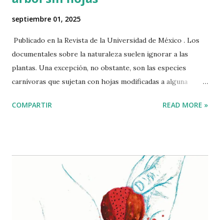
septiembre 01, 2025
Publicado en la Revista de la Universidad de México . Los
documentales sobre la naturaleza suelen ignorar a las
plantas. Una excepción, no obstante, son las especies
carnívoras que sujetan con hojas modificadas a alguna
mosca desafortunada que logró así sus quince segundos de
COMPARTIR
READ MORE »
fama. Por su parte, en las películas, la vegetación también
se utiliza como telón, cuyas capas son retiradas a
machetazos para revelar nuevos elementos cruciales de la
trama. Lo más frecuente es que las plantas sean reducidas a
ser escenografía. Vienen a la mente, por ejemplo, esos
paisajes de nopales y magueyes de las películas mexicanas
con temática rural producidas a mediados del siglo XX.
Pero la presencia de estas plantas no se limita al cine
nacional, también aparecen en filmes situados en la región