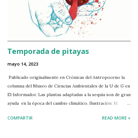
mediterránea de Europa y África: desde Il gattopardo (1963)
hasta Le grand bleu (1988), Faraway (2023) y la segunda
temporada de la serie The White Lotus (2022). ​ El nopal
resultó ser engañosamente univ...
Temporada de pitayas
mayo 14, 2023
Publicado originalmente en Crónicas del Antropoceno la
columna del Museo de Ciencias Ambientales de la U de G en
El Informador. Las plantas adaptadas a la sequía son de gran
ayuda en la época del cambio climático. Ilustración: M.
Vinagrillo La época de calor que este año ha sido
COMPARTIR
READ MORE »
particularmente severa no sólo invita a irse los fines de
semana a Villa Corona o a San Juan Cosalá. También es la
época en la que el pitayo (el cactus llamado Stenocereus