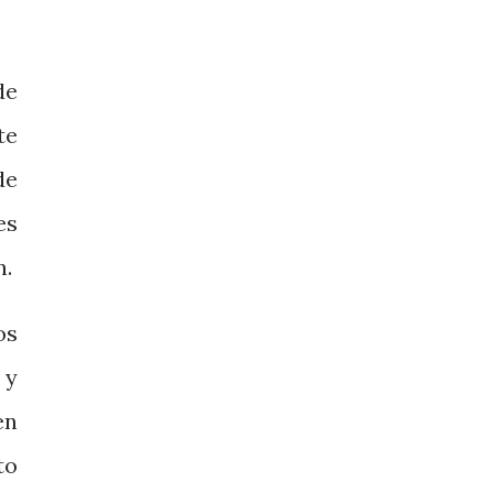
de
te
de
es
n.
os
 y
en
to