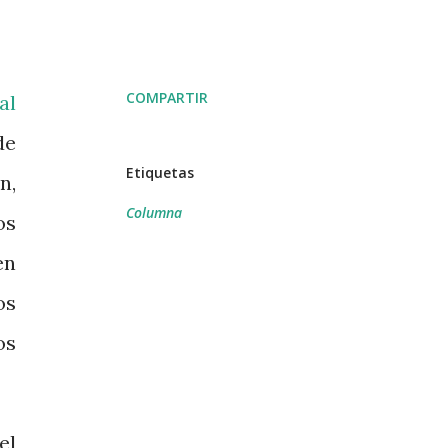
COMPARTIR
al
de
Etiquetas
n,
Columna
os
en
os
os
el