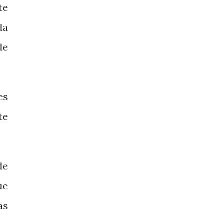
te
da
de
es
te
de
ue
as