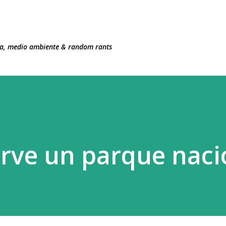
Ir al contenido principal
ncia, medio ambiente & random rants
irve un parque naci