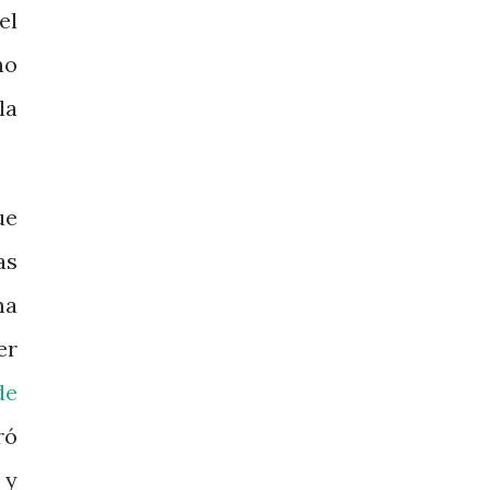
el
no
la
ue
as
ma
er
de
ró
 y