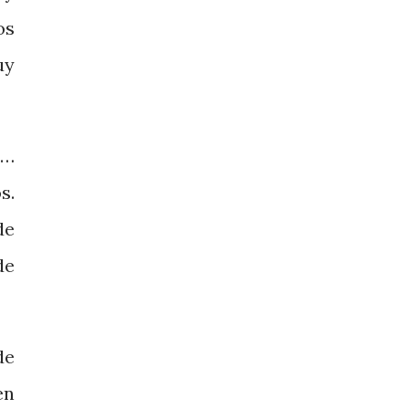
os
uy
o…
s.
de
de
de
en