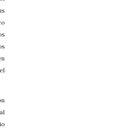
us
co
os
os
en
el
ón
al
io