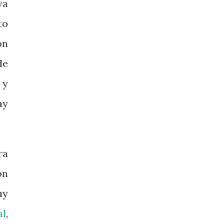
ya
to
on
de
 y
ay
ra
ón
uy
al
,