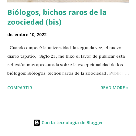
Biólogos, bichos raros de la
zoociedad (bis)
diciembre 10, 2022
Cuando empecé la universidad, la segunda vez, el nuevo
diario tapatío, Siglo 21 , me hizo el favor de publicar esta
reflexión muy apresurada sobre la excepcionalidad de los
biólogos: Biólogos, bichos raros de la zoociedad . Publicado
originalmente en Siglo 21 el 10 de diciembre de 1992. Al
COMPARTIR
READ MORE »
autor le faltaba aprender a usar las comas y experiencia en
el tema. Treinta años después ya tengo una idea más o
menos clara sobre lo que es la biología. Según. Todavía es
importante que las personas estudien el mundo natural,
Con la tecnología de Blogger
pero, dados los retos ambientales que impone el
Antropoceno , creo que más urgente fomentar las