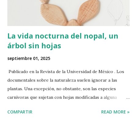
La vida nocturna del nopal, un
árbol sin hojas
septiembre 01, 2025
Publicado en la Revista de la Universidad de México . Los
documentales sobre la naturaleza suelen ignorar a las
plantas. Una excepción, no obstante, son las especies
carnívoras que sujetan con hojas modificadas a alguna
mosca desafortunada que logró así sus quince segundos de
COMPARTIR
READ MORE »
fama. Por su parte, en las películas, la vegetación también
se utiliza como telón, cuyas capas son retiradas a
machetazos para revelar nuevos elementos cruciales de la