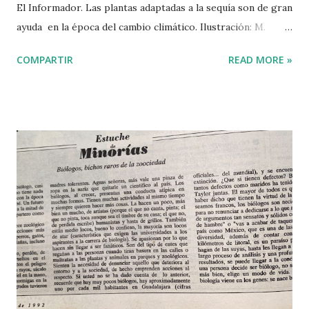
El Informador. Las plantas adaptadas a la sequía son de gran
ayuda en la época del cambio climático. Ilustración: M.
Vinagrillo La época de calor que este año ha sido
COMPARTIR
READ MORE »
particularmente severa no sólo invita a irse los fines de
semana a Villa Corona o a San Juan Cosalá. También es la
época en la que el pitayo (el cactus llamado Stenocereus
queretaroensis por los botánicos) nos ofrece sus frutas
deliciosas de tonos brillantes y atractivos de rojo, violeta,
rosa mexicano y amarillo. Además de endulzarnos la
primavera, la temporada de pitayas brinda oportunidades
para reflexionar sobre el origen de los alimentos y nuestra
relación con la naturaleza. Por ejemplo, ¿te has preguntado
de dónde traen las verduras y frutas que compras en el
tianguis o el supermercado y cuál es el impacto ambiental
de su producción? El desmonte para establecer parcelas
de cultivo,...