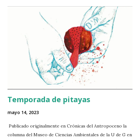
trama. Lo más frecuente es que las plantas sean reducidas a
ser escenografía. Vienen a la mente, por ejemplo, esos
paisajes de nopales y magueyes de las películas mexicanas
con temática rural producidas a mediados del siglo XX.
Pero la presencia de estas plantas no se limita al cine
nacional, también aparecen en filmes situados en la región
mediterránea de Europa y África: desde Il gattopardo (1963)
hasta Le grand bleu (1988), Faraway (2023) y la segunda
temporada de la serie The White Lotus (2022). ​ El nopal
resultó ser engañosamente univ...
Temporada de pitayas
mayo 14, 2023
Publicado originalmente en Crónicas del Antropoceno la
columna del Museo de Ciencias Ambientales de la U de G en