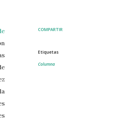
COMPARTIR
de
on
Etiquetas
as
Columna
de
ez
la
es
es