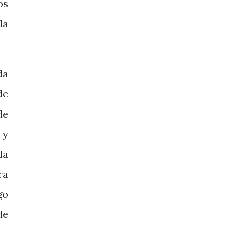
os
la
da
de
de
 y
la
ra
go
de