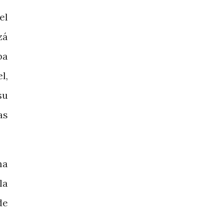
el
zá
ba
l,
su
as
ma
la
de