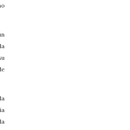
mo
un
la
su
de
la
ia
la