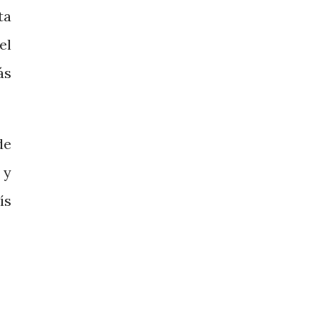
ta
el
ás
de
 y
ís