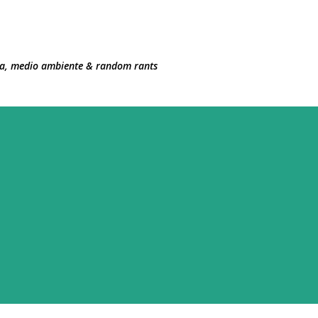
Ir al contenido principal
ncia, medio ambiente & random rants