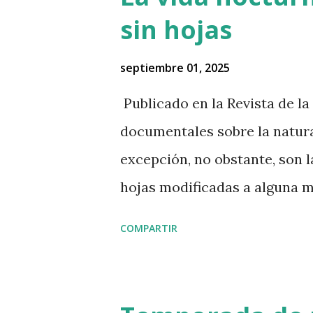
sin hojas
septiembre 01, 2025
Publicado en la Revista de la
documentales sobre la natura
excepción, no obstante, son 
hojas modificadas a alguna m
quince segundos de fama. Por 
COMPARTIR
también se utiliza como telón
machetazos para revelar nuev
más frecuente es que las pla