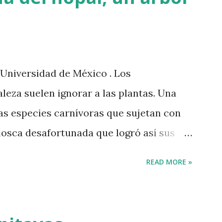
 Universidad de México . Los
leza suelen ignorar a las plantas. Una
las especies carnívoras que sujetan con
osca desafortunada que logró así sus
su parte, en las películas, la vegetación
READ MORE »
, cuyas capas son retiradas a
os elementos cruciales de la trama. Lo
ntas sean reducidas a ser escenografía.