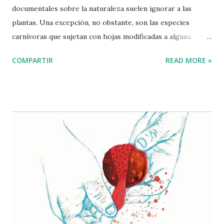
documentales sobre la naturaleza suelen ignorar a las
plantas. Una excepción, no obstante, son las especies
carnívoras que sujetan con hojas modificadas a alguna
mosca desafortunada que logró así sus quince segundos de
COMPARTIR
READ MORE »
fama. Por su parte, en las películas, la vegetación también
se utiliza como telón, cuyas capas son retiradas a
machetazos para revelar nuevos elementos cruciales de la
trama. Lo más frecuente es que las plantas sean reducidas a
ser escenografía. Vienen a la mente, por ejemplo, esos
paisajes de nopales y magueyes de las películas mexicanas
con temática rural producidas a mediados del siglo XX.
Pero la presencia de estas plantas no se limita al cine
nacional, también aparecen en filmes situados en la región
mediterránea de Europa y África: desde Il gattopardo (1963)
hasta Le grand bleu (1988), Faraway (2023) y la segunda
temporada de la serie The White Lotus (2022). ​ El nopal