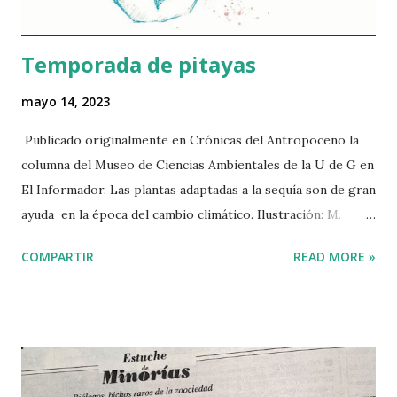
resultó ser engañosamente univ...
Temporada de pitayas
mayo 14, 2023
Publicado originalmente en Crónicas del Antropoceno la
columna del Museo de Ciencias Ambientales de la U de G en
El Informador. Las plantas adaptadas a la sequía son de gran
ayuda en la época del cambio climático. Ilustración: M.
Vinagrillo La época de calor que este año ha sido
COMPARTIR
READ MORE »
particularmente severa no sólo invita a irse los fines de
semana a Villa Corona o a San Juan Cosalá. También es la
época en la que el pitayo (el cactus llamado Stenocereus
queretaroensis por los botánicos) nos ofrece sus frutas
deliciosas de tonos brillantes y atractivos de rojo, violeta,
rosa mexicano y amarillo. Además de endulzarnos la