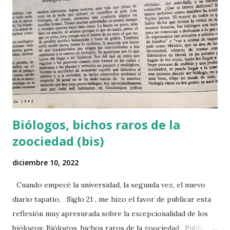
primavera, la temporada de pitayas brinda oportunidades
para reflexionar sobre el origen de los alimentos y nuestra
relación con la naturaleza. Por ejemplo, ¿te has preguntado
de dónde traen las verduras y frutas que compras en el
tianguis o el supermercado y cuál es el impacto ambiental
de su producción? El desmonte para establecer parcelas
de cultivo,...
Biólogos, bichos raros de la
zoociedad (bis)
diciembre 10, 2022
Cuando empecé la universidad, la segunda vez, el nuevo
diario tapatío, Siglo 21 , me hizo el favor de publicar esta
reflexión muy apresurada sobre la excepcionalidad de los
biólogos: Biólogos, bichos raros de la zoociedad . Publicado