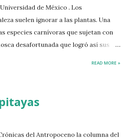
 Universidad de México . Los
leza suelen ignorar a las plantas. Una
las especies carnívoras que sujetan con
osca desafortunada que logró así sus
su parte, en las películas, la vegetación
READ MORE »
, cuyas capas son retiradas a
os elementos cruciales de la trama. Lo
ntas sean reducidas a ser escenografía.
pitayas
lo, esos paisajes de nopales y magueyes
on temática rural producidas a mediados
a de estas plantas no se limita al cine
Crónicas del Antropoceno la columna del