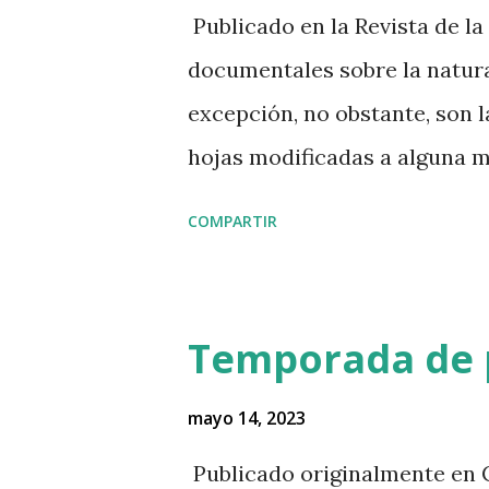
Publicado en la Revista de la
documentales sobre la natura
excepción, no obstante, son 
hojas modificadas a alguna m
quince segundos de fama. Por 
COMPARTIR
también se utiliza como telón
machetazos para revelar nuev
más frecuente es que las pla
Temporada de 
Vienen a la mente, por ejemp
de las películas mexicanas c
mayo 14, 2023
del siglo XX. Pero la presenci
Publicado originalmente en 