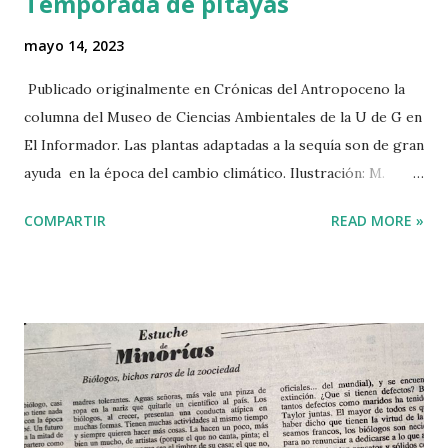
Temporada de pitayas
mayo 14, 2023
Publicado originalmente en Crónicas del Antropoceno la
columna del Museo de Ciencias Ambientales de la U de G en
El Informador. Las plantas adaptadas a la sequía son de gran
ayuda en la época del cambio climático. Ilustración: M.
Vinagrillo La época de calor que este año ha sido
COMPARTIR
READ MORE »
particularmente severa no sólo invita a irse los fines de
semana a Villa Corona o a San Juan Cosalá. También es la
época en la que el pitayo (el cactus llamado Stenocereus
queretaroensis por los botánicos) nos ofrece sus frutas
deliciosas de tonos brillantes y atractivos de rojo, violeta,
rosa mexicano y amarillo. Además de endulzarnos la
primavera, la temporada de pitayas brinda oportunidades
para reflexionar sobre el origen de los alimentos y nuestra