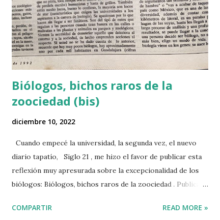
relación con la naturaleza. Por ejemplo, ¿te has preguntado
de dónde traen las verduras y frutas que compras en el
tianguis o el supermercado y cuál es el impacto ambiental
de su producción? El desmonte para establecer parcelas
de cultivo,...
Biólogos, bichos raros de la
zoociedad (bis)
diciembre 10, 2022
Cuando empecé la universidad, la segunda vez, el nuevo
diario tapatío, Siglo 21 , me hizo el favor de publicar esta
reflexión muy apresurada sobre la excepcionalidad de los
biólogos: Biólogos, bichos raros de la zoociedad . Publicado
originalmente en Siglo 21 el 10 de diciembre de 1992. Al
COMPARTIR
READ MORE »
autor le faltaba aprender a usar las comas y experiencia en